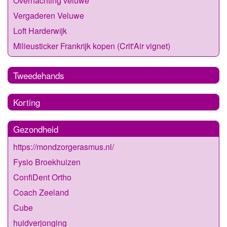
Overnachting veluwe
Vergaderen Veluwe
Loft Harderwijk
Milieusticker Frankrijk kopen (Crit'Air vignet)
Tweedehands
Korting
Gezondheid
https://mondzorgerasmus.nl/
Fysio Broekhuizen
ConfiDent Ortho
Coach Zeeland
Cube
huidverjonging