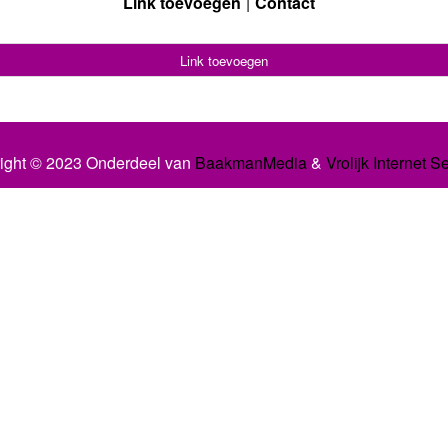
Link toevoegen
Contact
Link toevoegen
ight © 2023 Onderdeel van
BaakmanMedia
&
Vrolijk Internet S